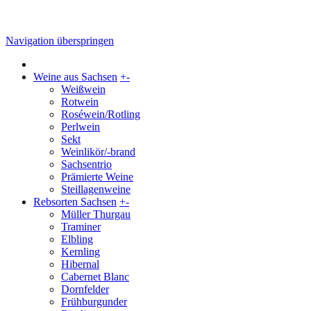
Navigation überspringen
Weine aus Sachsen
+
-
Weißwein
Rotwein
Roséwein/Rotling
Perlwein
Sekt
Weinlikör/-brand
Sachsentrio
Prämierte Weine
Steillagenweine
Rebsorten Sachsen
+
-
Müller Thurgau
Traminer
Elbling
Kernling
Hibernal
Cabernet Blanc
Dornfelder
Frühburgunder