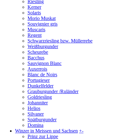
Riesling
Kerner
Solaris
Morio Muskat
Souvignier gris
Muscaris
Regent
Schwarzriesling bzw. Müllerrebe
Weißburgunder
Scheurebe
Bacchus
Sauvignon Blanc
Auxerrois
Blanc de Noirs
Portugieser
Dunkelfelder
Grauburgunder /Ruländer
Goldriesling
Johanniter
Helios
Silvaner
Spätburgunder
Domina
Winzer in Meissen und Sachsen
+
-
Prinz zur Lippe