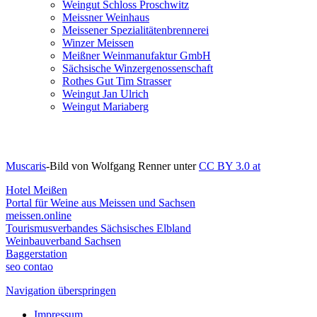
Weingut Schloss Proschwitz
Meissner Weinhaus
Meissener Spezialitätenbrennerei
Winzer Meissen
Meißner Weinmanufaktur GmbH
Sächsische Winzergenossenschaft
Rothes Gut Tim Strasser
Weingut Jan Ulrich
Weingut Mariaberg
Muscaris
-Bild von Wolfgang Renner unter
CC BY 3.0 at
Hotel Meißen
Portal für Weine aus Meissen und Sachsen
meissen.online
Tourismusverbandes Sächsisches Elbland
Weinbauverband Sachsen
Baggerstation
seo contao
Navigation überspringen
Impressum