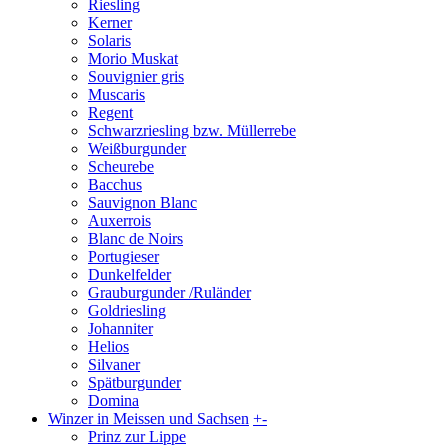
Riesling
Kerner
Solaris
Morio Muskat
Souvignier gris
Muscaris
Regent
Schwarzriesling bzw. Müllerrebe
Weißburgunder
Scheurebe
Bacchus
Sauvignon Blanc
Auxerrois
Blanc de Noirs
Portugieser
Dunkelfelder
Grauburgunder /Ruländer
Goldriesling
Johanniter
Helios
Silvaner
Spätburgunder
Domina
Winzer in Meissen und Sachsen
+
-
Prinz zur Lippe