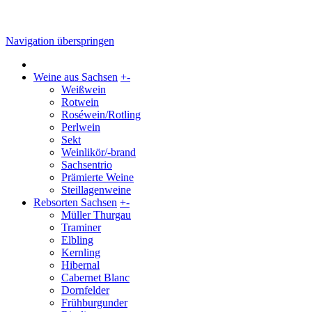
Navigation überspringen
Weine aus Sachsen
+
-
Weißwein
Rotwein
Roséwein/Rotling
Perlwein
Sekt
Weinlikör/-brand
Sachsentrio
Prämierte Weine
Steillagenweine
Rebsorten Sachsen
+
-
Müller Thurgau
Traminer
Elbling
Kernling
Hibernal
Cabernet Blanc
Dornfelder
Frühburgunder